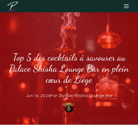
Top 5 des cocktails à savourer au
Palace Shisha Lounge Bar en plein
cœur de Liège
Jun 16, 2026
Par
Jordan
Shisha Lounge Bar