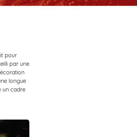
it pour
illi par une
décoration
une longue
e un cadre