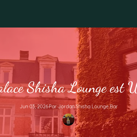
Palace Shisha Lounge est U
Jun 03, 2026
·
Par
Jordan
Shisha Lounge Bar