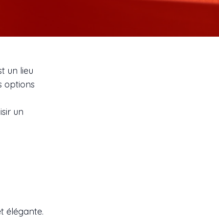
t un lieu
s options
sir un
t élégante.