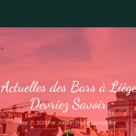
Actuelles des Bars à Lièg
Devriez Savoir
Sep 21, 2025
·
Par
Jordan
Shisha Lounge Bar