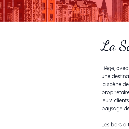
La Sc
Liège, avec
une destina
la scène de
propriétair
leurs client
paysage des
Les bars à 