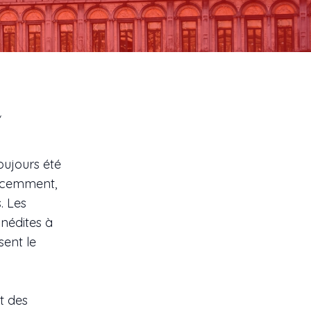
oujours été
Récemment,
. Les
nédites à
sent le
t des