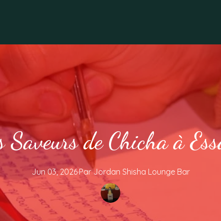
s Saveurs de Chicha à Ess
Jun 03, 2026
·
Par
Jordan
Shisha Lounge Bar