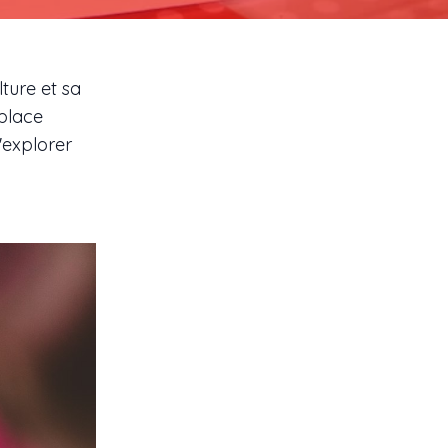
lture et sa
 place
'explorer