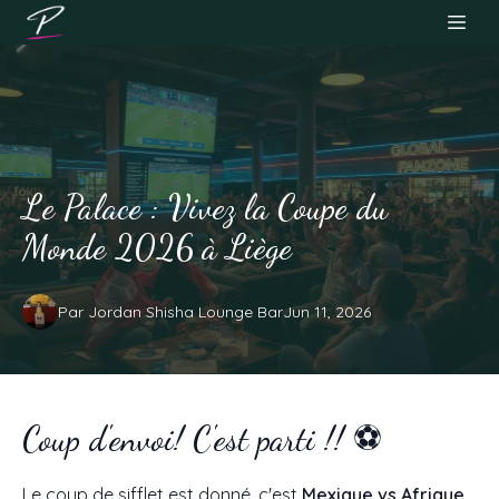
Le Palace : Vivez la Coupe du
Monde 2026 à Liège
Par
Jordan
Shisha Lounge Bar
Jun 11, 2026
Coup d'envoi! C'est parti !! ⚽
Le coup de sifflet est donné, c'est
Mexique vs Afrique