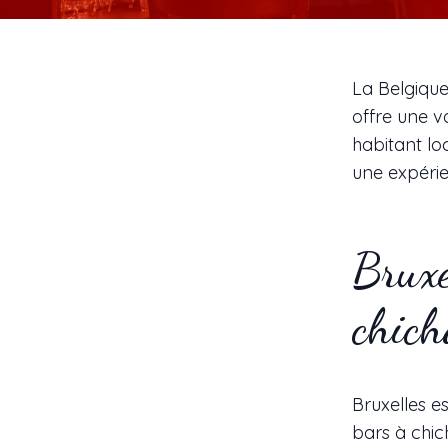
La Belgique
offre une v
habitant lo
une expéri
Bruxe
chich
Bruxelles e
bars à chic