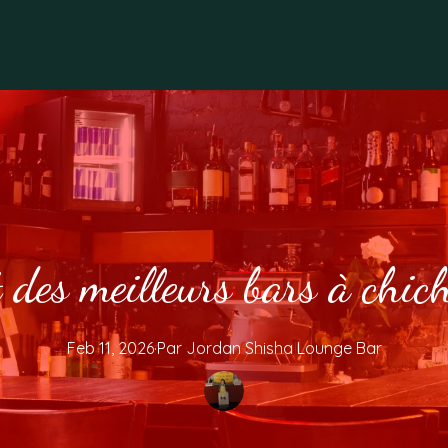
 des meilleurs bars à chic
Feb 11, 2026
·
Par
Jordan
Shisha Lounge Bar