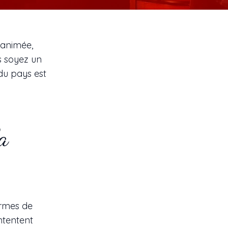
 animée,
s soyez un
 du pays est
a
ermes de
ntentent