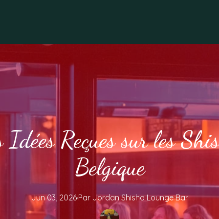
s Idées Reçues sur les Sh
Belgique
Jun 03, 2026
·
Par
Jordan
Shisha Lounge Bar