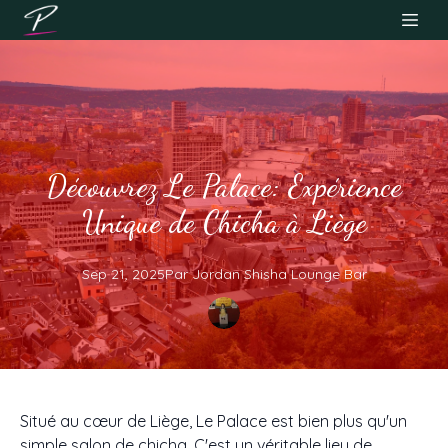
Découvrez Le Palace: Expérience
Unique de Chicha à Liège
Sep 21, 2025
Par
Jordan
Shisha Lounge Bar
Situé au cœur de Liège, Le Palace est bien plus qu'un
simple salon de chicha. C'est un véritable lieu de