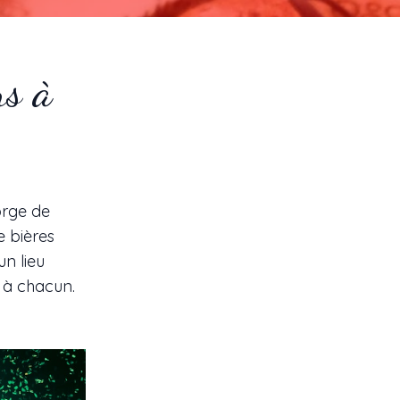
rs à
orge de
e bières
un lieu
r à chacun.