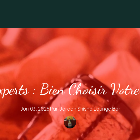
xperts : Bien Choisir Votr
Jun 03, 2026
·
Par
Jordan
Shisha Lounge Bar