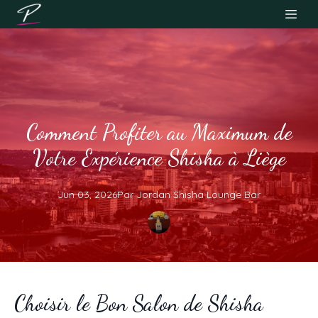
Comment Profiter au Maximum de
Votre Expérience Shisha à Liège
Jun 03, 2026
Par
Jordan
Shisha Lounge Bar
Choisir le Bon Salon de Shisha