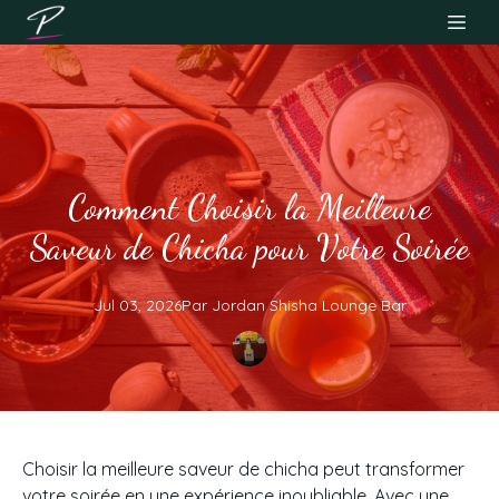
Comment Choisir la Meilleure
Saveur de Chicha pour Votre Soirée
Jul 03, 2026
Par
Jordan
Shisha Lounge Bar
Choisir la meilleure saveur de chicha peut transformer
votre soirée en une expérience inoubliable. Avec une