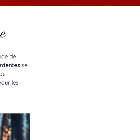
e
tude de
Ardentes
se
 de
our les