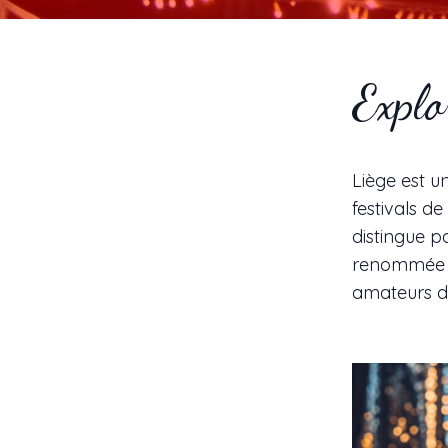
Explo
Liège est u
festivals d
distingue p
renommée in
amateurs de